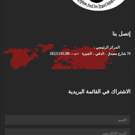
إتصل بنا
المركز الرئيسي :
70 شارع مصدق – الدقي – الجيزة +ت :- 20221241200
-->
الاشتراك في القائمة البريدية