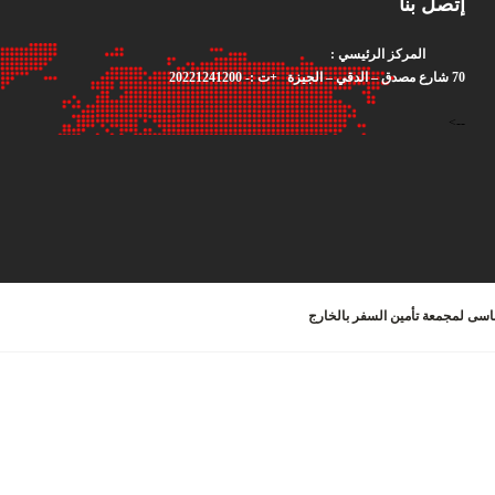
إتصل بنا
المركز الرئيسي :
70 شارع مصدق – الدقي – الجيزة +ت :- 20221241200
-->
ساسى لمجمعة تأمين السفر بالخارج