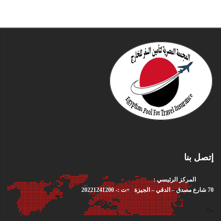
إتصل بنا
المركز الرئيسي :
70 شارع مصدق – الدقي – الجيزة +ت :- 20221241200
-->